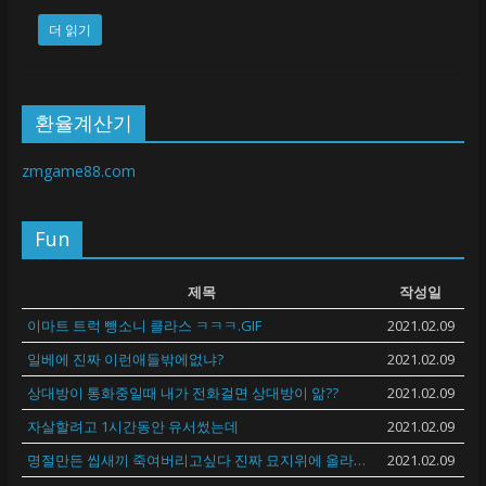
더 읽기
환율계산기
zmgame88.com
Fun
제목
작성일
이마트 트럭 뺑소니 클라스 ㅋㅋㅋ.GIF
2021.02.09
일베에 진짜 이런애들밖에없냐?
2021.02.09
상대방이 통화중일때 내가 전화걸면 상대방이 앎??
2021.02.09
자살할려고 1시간동안 유서썼는데
2021.02.09
명절만든 씹새끼 죽여버리고싶다 진짜 묘지위에 올라가서 탭댄스 추면서 오줌싸고싶다
2021.02.09