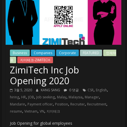
미
테
크
Creation
Business
Companies
Corporate
FEATURED
인재채
용
지미테크-ZIMITECH
ZimiTech Inc Job
Opening 2020
,
,
3월 5, 2020
KANG SANG
0 댓글
CSR
English
,
,
,
,
,
,
,
hiring
HR
JOB
Job seeking
Malay
Malaysia
Manager
,
,
,
,
,
Mandarin
Payment officer
Position
Recruiter
Recruitment
,
,
,
resume
Vietnam
VN
지미테크
Job Opening for global employees