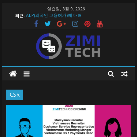
Skip
일요일, 8월 9, 2026
to
최근:
AEP(외국인 고용허가)에 대해
content
ZimiTech 온라인 마케터 채용
ZimiTech Inc Job Opening 2020
필리핀 생활 정보 > 필리핀에서 조심해야할 5가지 !
필리핀에 대한 간단 정보!
지
미
CSR
테
크
지