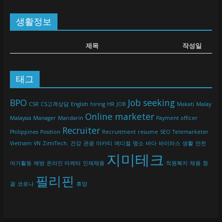
생활정보
제목
작성일
태그
BPO
Job seeking
CSR
CS고객상담
English
hiring
HR
JOB
Makati
Malay
Online marketer
Malaysia
Manager
Mandarin
Payment officer
Recruiter
Philippines
Position
Recruitment
resume
SEO
Telemarketer
Vietnam
VN
ZimiTech.
건강
관광
마카티
메디컬
명소
바다
바이러스
생활
안전
지미테크
여가활동
예방
온라인 마케터
인재채용
직원복지
채용
청
필리핀
결
코로나
휴양