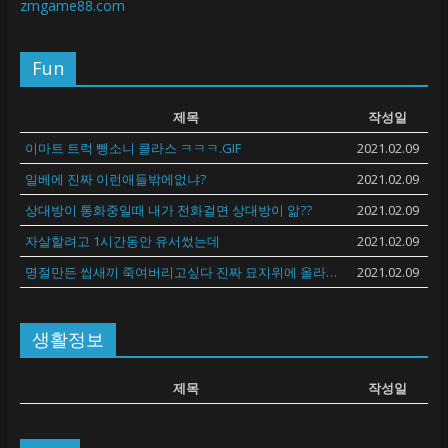
zmgame88.com
Fun
제목
작성일
이마트 트럭 뺑소니 클라스 ㅋㅋㅋ.GIF
2021.02.09
일베에 진짜 이런애들밖에없냐?
2021.02.09
상대방이 통화중일때 내가 전화걸면 상대방이 앎??
2021.02.09
자살할려고 1시간동안 유서썼는데
2021.02.09
명절만든 씹새끼 죽여버리고싶다 진짜 묘지위에 올라가서 탭댄스 추면서 오줌싸고싶다
2021.02.09
생활정보
제목
작성일