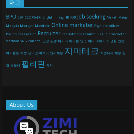
태그
BPO
Job seeking
CSR
CS고객상담
English
hiring
HR
JOB
Makati
Malay
Online marketer
Malaysia
Manager
Mandarin
Payment officer
Recruiter
Philippines
Position
Recruitment
resume
SEO
Telemarketer
Vietnam
VN
ZimiTech.
건강
관광
마카티
메디컬
명소
바다
바이러스
생활
안전
지미테크
여가활동
예방
온라인 마케터
인재채용
직원복지
채용
청
필리핀
결
코로나
휴양
About Us