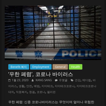
Benefit-복지
Employment
General
Health
‘우한 폐렴’, 코로나 바이러스
,
,
1월 23, 2020
KANG SANG
0 댓글
건강
메디컬
바
,
,
,
,
,
,
이러스
생활
안전
예방
지미테크
지미테크코로나
지미테크코로나
,
,
,
,
대처
직원복지
청결
코로나
필리핀
우한 폐렴: 신종 코로나바이러스는 무엇이며 얼마나 위험한