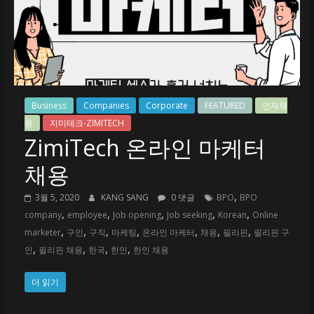
미
테
크
Creation
Business
Companies
Corporate
FEATURED
인재채
용
지미테크-ZIMITECH
ZimiTech 온라인 마케터
채용
,
3월 5, 2020
KANG SANG
0 댓글
BPO
BPO
,
,
,
,
,
company
employee
Job opening
Job seeking
Korean
Online
,
,
,
,
,
,
,
marketer
구인
구직
마케팅
온라인 마케터
채용
필리핀
필리핀 구
,
,
,
,
인
필리핀 채용
한국
한인
한인 채용
더 읽기