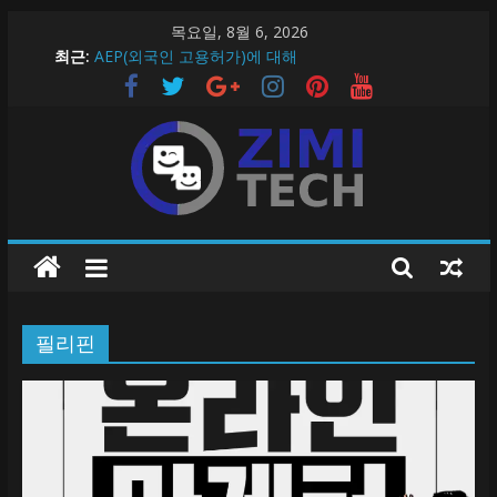
Skip
목요일, 8월 6, 2026
to
최근:
AEP(외국인 고용허가)에 대해
content
ZimiTech 온라인 마케터 채용
ZimiTech Inc Job Opening 2020
필리핀 생활 정보 > 필리핀에서 조심해야할 5가지 !
필리핀에 대한 간단 정보!
지
미
필리핀
테
크
지