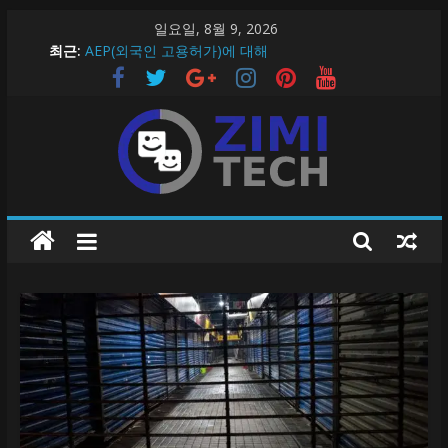
Skip
일요일, 8월 9, 2026
to
최근:
AEP(외국인 고용허가)에 대해
content
ZimiTech 온라인 마케터 채용
ZimiTech Inc Job Opening 2020
필리핀 생활 정보 > 필리핀에서 조심해야할 5가지 !
필리핀에 대한 간단 정보!
지
미
테
크
지