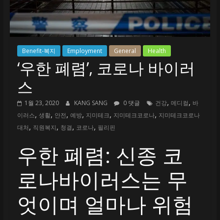
미
테
크
Creation
Benefit-복지
Employment
General
Health
‘우한 폐렴’, 코로나 바이러
스
,
,
1월 23, 2020
KANG SANG
0 댓글
건강
메디컬
바
,
,
,
,
,
,
이러스
생활
안전
예방
지미테크
지미테크코로나
지미테크코로나
,
,
,
,
대처
직원복지
청결
코로나
필리핀
우한 폐렴: 신종 코
로나바이러스는 무
엇이며 얼마나 위험