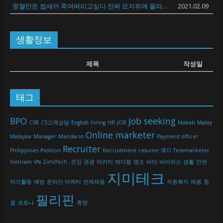
명절만든 씹새끼 죽여버리고싶다 진짜 묘지위에 올라가서 탭댄스 추면서 오줌싸고싶다
2021.02.09
생활정보
제목
작성일
태그
BPO
Job seeking
CSR
CS고객상담
English
hiring
HR
JOB
Makati
Malay
Online marketer
Malaysia
Manager
Mandarin
Payment officer
Recruiter
Philippines
Position
Recruitment
resume
SEO
Telemarketer
Vietnam
VN
ZimiTech.
건강
관광
마카티
메디컬
명소
바다
바이러스
생활
안전
지미테크
여가활동
예방
온라인 마케터
인재채용
직원복지
채용
청
필리핀
결
코로나
휴양